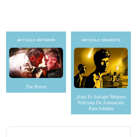
ARTÍCULO ANTERIOR
ARTÍCULO SIGUIENTE
The Rover
¡Esto Es Salvaje! Mejores
Películas De Animación
Para Adultos