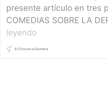
presente artículo en tre
COMEDIAS SOBRE LA DE
Películas
leyendo
sobre
Depresión
y
El Cine en la Sombra
Bipolaridad:
Trastornos
del
Estado
de
Ánimo