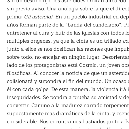
Sin un destino fijo, los asteroides orbitan alrededo
sin previo aviso. Una analogía sobre la que el dir
prima:
Gli asteroidi
. En un pueblo industrial en dep
años forman parte de la “banda del candelabro”. Pi
entretener al cura y huir de las iglesias con todos 
múltiples orígenes, ya que la cinta es un trillado
co
junto a ellos se nos dosifican las razones que impu
sobre todo, no encajar en ningún lugar. Desorientaci
lado de los protagonistas está Cosmic, un joven obs
filosóficas. Al conocer la noticia de que un asteroi
colisionará y supondrá el fin del mundo. Un ocaso 
él con cada golpe. De esta manera, la violencia ir
inseguridades. Se pondrá a prueba su amistad y de
convertir. Camino a la madurez narrado torpemente
supuestamente más dramáticos de la cinta, y esenci
considerable. Nos encontramos hastiados junto a Iv