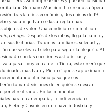
r de la Tierra. Son impredecibles y pueden colisionar
ector italiano Germano Maccioni ha creado su ópera
resión tras la crisis económica, dos chicos de 19
etro y su amigo Ivan se las arreglan para
los objetos de valor. Una condición criminal con
ming of age
. Después de los robos, llega la calma y
lsan sus fechorías. Traumas familiares, soledad y,
ón que se eleva al cielo para seguir la alegoría. Al
esionado con las cuestiones astrofísicas y
de va a pasar muy cerca de la Tierra, este creerá que
alucinado, mas Ivan y Pietro sí que se aproximan a
á incrementando al mismo paso que sus
berán tomar decisiones de en quién se desean
 por el realizador. En los momentos
ales para crear empatía, la indiferencia es
an, Pietro y Cosmic en una nave industrial y