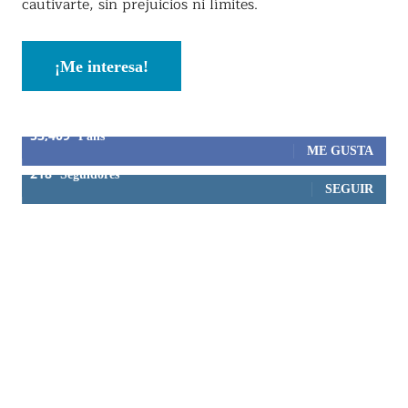
cautivarte, sin prejuicios ni límites.
¡Me interesa!
53,409
Fans
ME GUSTA
218
Seguidores
SEGUIR