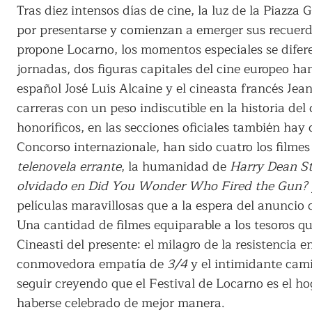
Tras diez intensos días de cine, la luz de la Piazz
por presentarse y comienzan a emerger sus recuerdo
propone Locarno, los momentos especiales se difere
jornadas, dos figuras capitales del cine europeo ha
español José Luis Alcaine y el cineasta francés J
carreras con un peso indiscutible en la historia del 
honoríficos, en las secciones oficiales también hay
Concorso internazionale, han sido cuatro los filmes
telenovela errante
, la humanidad de
Harry Dean S
olvidado en
Did You Wonder Who Fired the Gun? y 
películas maravillosas que a la espera del anunci
Una cantidad de filmes equiparable a los tesoros q
Cineasti del presente: el milagro de la resistencia e
conmovedora empatía de
3/4
y el intimidante cam
seguir creyendo que el Festival de Locarno es el ho
haberse celebrado de mejor manera.