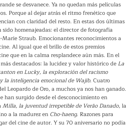
a Grande se desvanece. Ya no quedan más películas
s. Porque al dejar atrás el ritmo frenético que
ncian con claridad del resto. En estas dos últimas
n sido homenajeadas: el director de fotografía
ean-Marie Straub. Emocionantes reconocimientos a
cine. Al igual que el brillo de estos premios
 cine que en la calma resplandece aún más. En el
 más destacados: la lucidez y valor histórico de
La
tanton en
Lucky, la exploración del racismo
la inteligencia emocional de
Wajib
. Cuatro
o del Leopardo de Oro, a muchos ya nos han ganado.
ue han surgido desde el desconocimiento en
n
Milla, la juventud irrepetible de
Verão Danado
, la
ino a la madurez en
Cho-haeng
. Razones para
gar del cine de autor. Y su 70 aniversario no podía