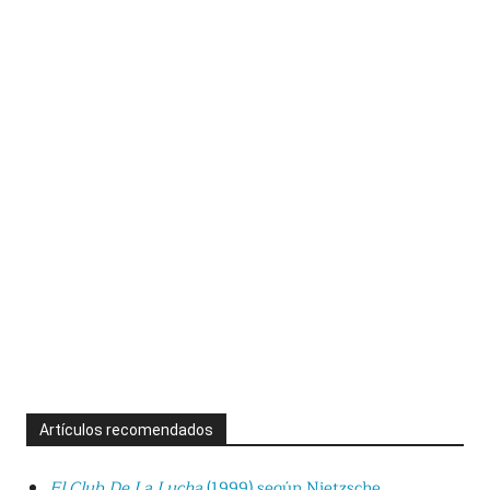
Artículos recomendados
El Club De La Lucha
(1999) según Nietzsche