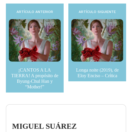
ARTÍCULO ANTERIOR
ARTÍCULO SIGUIENTE
¡CANTOS A LA
Longa noite (2019), de
TIERRA! A propósito de
Eloy Enciso – Crítica
Byung-Chul Han y
“Mother!”
MIGUEL SUÁREZ