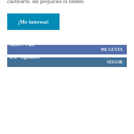
cautivarte, sin prejuicios ni límites.
¡Me interesa!
53,411
Fans
ME GUSTA
218
Seguidores
SEGUIR