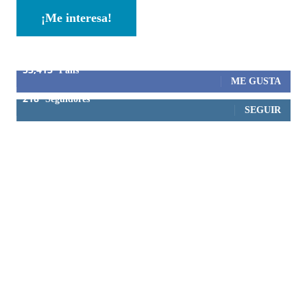
¡Me interesa!
53,413
Fans
ME GUSTA
218
Seguidores
SEGUIR