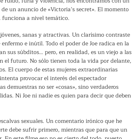
de ruido, furia y violencia, nos encontramos con un
de un anuncio de «Victoria’s secret». El momento
funciona a nivel temático.
jóvenes, sanas y atractivas. Un clarísimo contraste
 enfermo e inútil. Todo el poder de Joe radica en la
an sus súbditos… pero, en realidad, es un viejo a las
 el futuro. No sólo tienen toda la vida por delante,
s. El cuerpo de estas mujeres extraordinarias
intenta provocar el interés del espectador
las demuestras no ser «cosas», sino verdaderos
das. Ni Joe ni nadie es quien para decir que deben
 escalvas sexuales. Un comentario irónico que he
erte debe sufrir primero, mientras que para que un
. En este filme eso no es cierto del todo, puesto