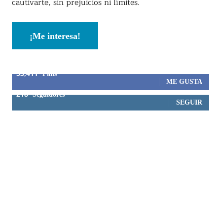
cautivarte, sin prejuicios ni límites.
¡Me interesa!
53,411
Fans
ME GUSTA
218
Seguidores
SEGUIR