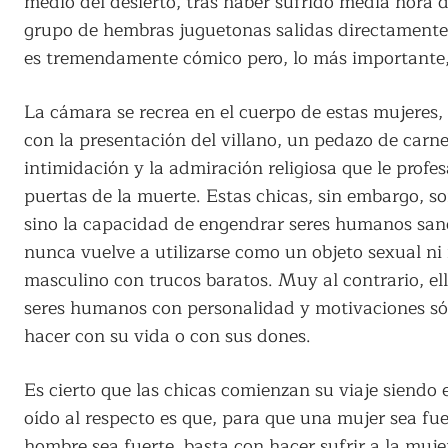
medio del desierto, tras haber sufrido media hora 
grupo de hembras juguetonas salidas directamente 
es tremendamente cómico pero, lo más importante, 
La cámara se recrea en el cuerpo de estas mujeres, 
con la presentación del villano, un pedazo de carne
intimidación y la admiración religiosa que le profes
puertas de la muerte. Estas chicas, sin embargo, son
sino la capacidad de engendrar seres humanos sano
nunca vuelve a utilizarse como un objeto sexual ni 
masculino con trucos baratos. Muy al contrario, el
seres humanos con personalidad y motivaciones sóli
hacer con su vida o con sus dones.
Es cierto que las chicas comienzan su viaje siendo
oído al respecto es que, para que una mujer sea fu
hombre sea fuerte, basta con hacer sufrir a la mujer