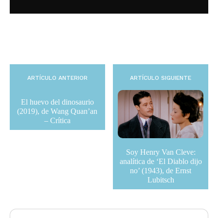
ARTÍCULO ANTERIOR
ARTÍCULO SIGUIENTE
El huevo del dinosaurio
(2019), de Wang Quan’an
– Crítica
Soy Henry Van Cleve:
analítica de ‘El Diablo dijo
no’ (1943), de Ernst
Lubitsch