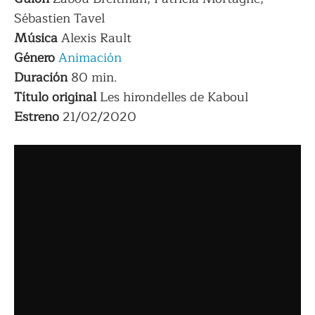
Sébastien Tavel
Música
Alexis Rault
Género
Animación
Duración
80 min.
Título original
Les hirondelles de Kaboul
Estreno
21/02/2020