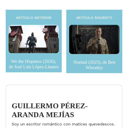
ARTÍCULO ANTERIOR
ARTÍCULO SIGUIENTE
We the Hispanos (2026),
Normal (2025), de Ben
de José Luis López-Linares
Wheatley
GUILLERMO PÉREZ-
ARANDA MEJÍAS
Soy un escritor romántico con matices quevedescos.