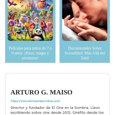
Películas para niños de 7 a
Documentales Sobre
9 años: ¡Risas, magia y
Sexualidad: Más Allá del
aventuras!
Tabú
ARTURO G. MAISO
https://www.elcineenlasombra.com/
Director y fundador de El Cine en la Sombra. Llevo
escribiendo sobre cine desde 2012. Cinéfilo desde los