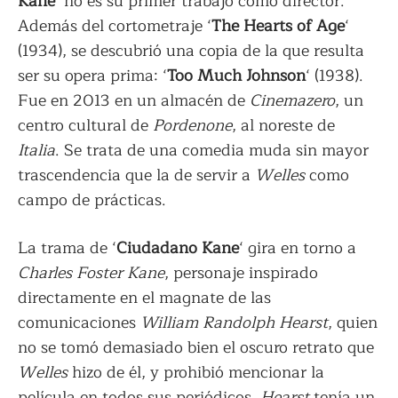
Kane
‘ no es su primer trabajo como director.
Además del cortometraje ‘
The Hearts of Age
‘
(1934), se descubrió una copia de la que resulta
ser su opera prima: ‘
Too Much Johnson
‘ (1938).
Fue en 2013 en un almacén de
Cinemazero
, un
centro cultural de
Pordenone
, al noreste de
Italia
. Se trata de una comedia muda sin mayor
trascendencia que la de servir a
Welles
como
campo de prácticas.
La trama de ‘
Ciudadano Kane
‘ gira en torno a
Charles Foster Kane
, personaje inspirado
directamente en el magnate de las
comunicaciones
William Randolph Hearst
, quien
no se tomó demasiado bien el oscuro retrato que
Welles
hizo de él, y prohibió mencionar la
película en todos sus periódicos.
Hearst
tenía un