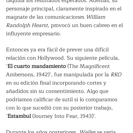
taquilla los resultados esperados. Además, su
personaje principal, claramente inspirado en el
magnate de las comunicaciones
William
Randolph Hearst
, provocó un buen cabreo en el
influyente empresario.
Entonces ya era fácil de prever una difícil
relación con Hollywood. Su siguiente película,
‘
El cuarto mandamiento
(The Magnificent
Ambersons, 1942)’, fue manipulada por la
RKO
en su edición final incorporando cortes y
añadidos sin su consentimiento. Algo que
podríamos calificar de sutil si lo comparamos
con lo que sucedió con su posterior trabajo,
‘
Estambul
(Journey Into Fear, 1943)’.
Durante los años posteriores,
Welles
se vería