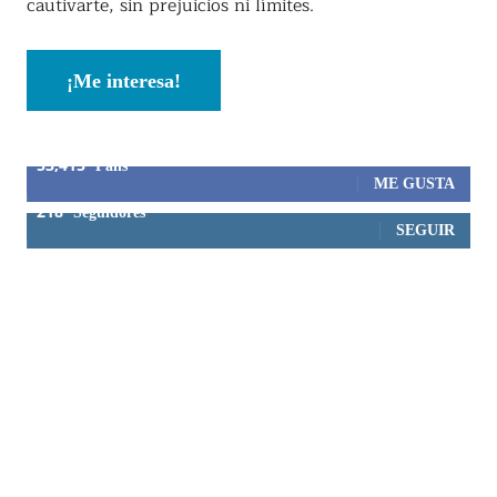
cautivarte, sin prejuicios ni límites.
¡Me interesa!
53,415
Fans
ME GUSTA
218
Seguidores
SEGUIR