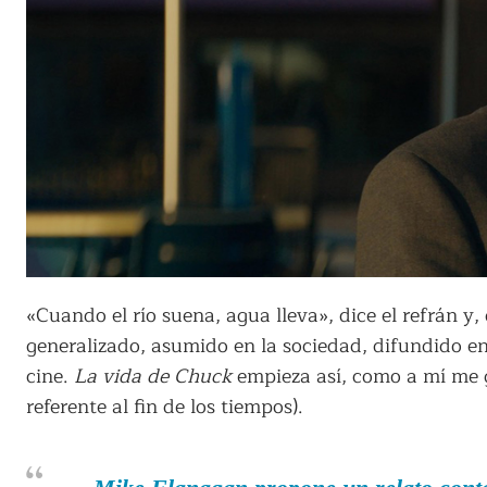
«Cuando el río suena, agua lleva», dice el refrán y
generalizado, asumido en la sociedad, difundido en 
cine.
La vida de Chuck
empieza así, como a mí me gu
referente al fin de los tiempos).