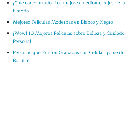
¡Cine concentrado! Los mejores mediometrajes de la
historia
Mejores Películas Modernas en Blanco y Negro
¡Wow! 10 Mejores Películas sobre Belleza y Cuidado
Personal
Películas que Fueron Grabadas con Celular: ¡Cine de
Bolsillo!
Las Mejores Películas Sobre Política: ¡Cine y Poder!
Películas Sobre Periodismo Que Ningún Periodista Debe
Perderse: ¡Primicia!
Películas para niños de 2 y 3 años: ¡Magia del cine en
pequeñito!
Películas para niños de 4 y 5 años: ¡Diversión sin fin!
Películas para niños de 7 a 9 años: ¡Risas, magia y