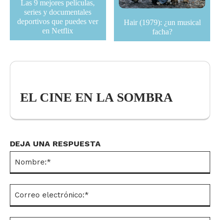
Las 9 mejores películas,
series y documentales
deportivos que puedes ver
Hair (1979): ¿un musical
en Netflix
facha?
EL CINE EN LA SOMBRA
DEJA UNA RESPUESTA
No
Co
el