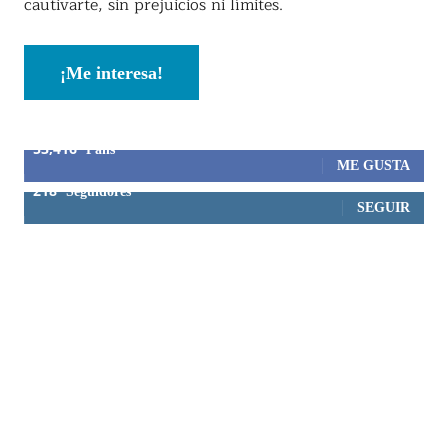
cautivarte, sin prejuicios ni límites.
¡Me interesa!
53,416
Fans
ME GUSTA
218
Seguidores
SEGUIR