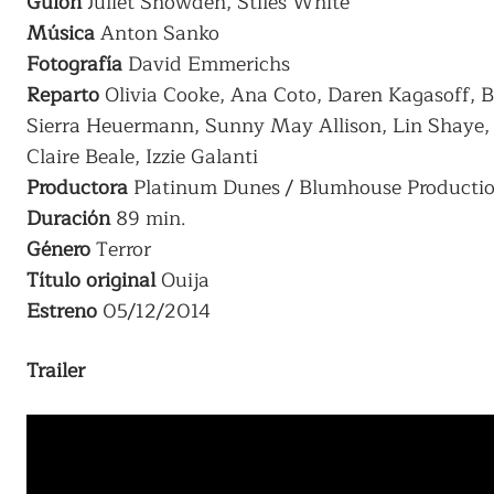
Guión
Juliet Snowden, Stiles White
Música
Anton Sanko
Fotografía
David Emmerichs
Reparto
Olivia Cooke, Ana Coto, Daren Kagasoff, B
Sierra Heuermann, Sunny May Allison, Lin Shaye, C
Claire Beale, Izzie Galanti
Productora
Platinum Dunes / Blumhouse Productio
Duración
89 min.
Género
Terror
Título
original
Ouija
Estreno
05/12/2014
Trailer