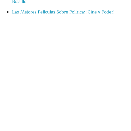
Bolsillo!
Las Mejores Películas Sobre Política: ¡Cine y Poder!
Películas Sobre Periodismo Que Ningún Periodista Debe
Perderse: ¡Primicia!
Películas para niños de 2 y 3 años: ¡Magia del cine en
pequeñito!
Películas para niños de 4 y 5 años: ¡Diversión sin fin!
Películas para niños de 7 a 9 años: ¡Risas, magia y
aventuras!
Películas para niños de 10 a 12 años: ¡Emoción y
aventuras!
Cine Prohibido: Las Mejores Películas Censuradas por la
Cultura de la Cancelación
5 Películas Conceptuales que Deberías Ver Antes de