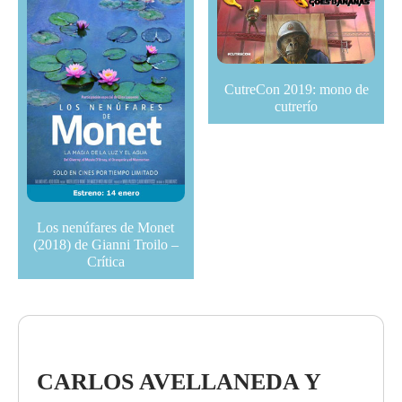
CutreCon 2019: mono de
cutrerío
Los nenúfares de Monet
(2018) de Gianni Troilo –
Crítica
CARLOS AVELLANEDA Y