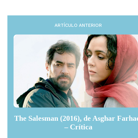
ARTÍCULO ANTERIOR
The Salesman (2016), de Asghar Farha
– Crítica