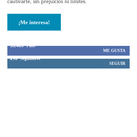
cautivarte, sin prejuicios ni límites.
¡Me interesa!
53,405
Fans
ME GUSTA
218
Seguidores
SEGUIR