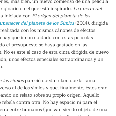
t
es, más bien, un nuevo comienzo de una película
riginario en el que está inspirado.
La
g
uerra del
gía iniciada con
El origen del planeta de los
amanecer del planeta de los Simios
(2014), dirigida
realizada con los mismos cánones de efectos
o hay que ir con cuidado con estas películas
odo el presupuesto se haya gastado en las
 No es este el caso de esta cinta dirigida de nuevo
ón, unos efectos especiales extraordinarios y un
o.
e los simios
pareció quedar claro que la rama
rso al de los simios y que, finalmente, éstos eran
ando un relato sobre su propio origen. Aquello
 rebela contra otra. No hay espacio ni para el
guerra entre humanos (que van siendo objeto de una