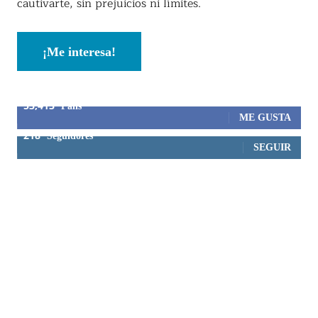
cautivarte, sin prejuicios ni límites.
¡Me interesa!
53,413
Fans
ME GUSTA
218
Seguidores
SEGUIR