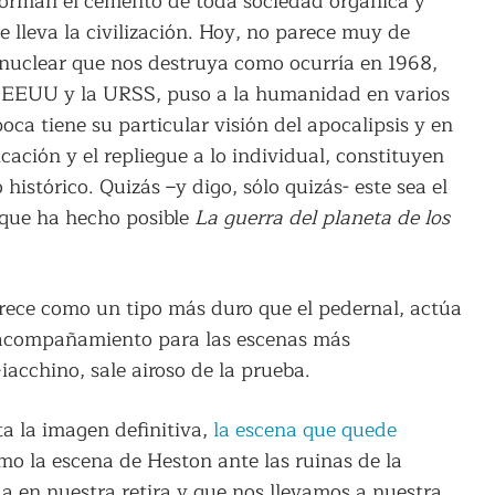
forman el cemento de toda sociedad orgánica y
 lleva la civilización. Hoy, no parece muy de
nuclear que nos destruya como ocurría en 1968,
os EEUU y la URSS, puso a la humanidad en varios
ca tiene su particular visión del apocalipsis y en
ación y el repliegue a lo individual, constituyen
istórico. Quizás –y digo, sólo quizás- este sea el
 que ha hecho posible
La guerra del planeta de los
rece como un tipo más duro que el pedernal, actúa
l acompañamiento para las escenas más
acchino, sale airoso de la prueba.
 la imagen definitiva,
la escena que quede
omo la escena de Heston ante las ruinas de la
a en nuestra retira y que nos llevamos a nuestra