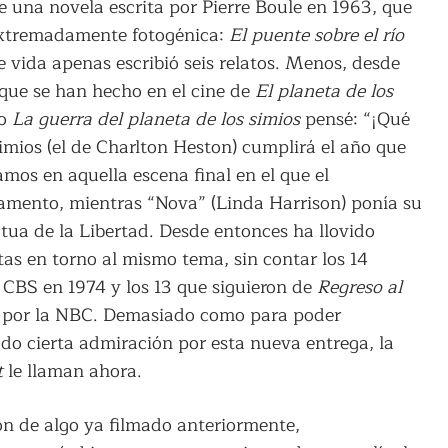
e una novela escrita por Pierre Boule en 1963, que
 extremadamente fotogénica:
El puente sobre el río
de vida apenas escribió seis relatos. Menos, desde
 que se han hecho en el cine de
El planeta de los
no
La guerra del planeta de los simios
pensé: “¡Qué
simios (el de Charlton Heston) cumplirá el año que
mos en aquella escena final en el que el
amento, mientras “Nova” (Linda Harrison) ponía su
tua de la Libertad. Desde entonces ha llovido
as en torno al mismo tema, sin contar los 14
 CBS en 1974 y los 13 que siguieron de
Regreso al
ón por la NBC. Demasiado como para poder
o cierta admiración por esta nueva entrega, la
t
le llaman ahora.
ón de algo ya filmado anteriormente,