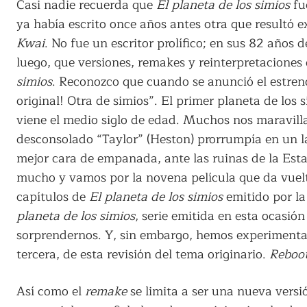
Casi nadie recuerda que
El planeta de los simios
fu
ya había escrito once años antes otra que resultó
Kwai
. No fue un escritor prolífico; en sus 82 años 
luego, que versiones, remakes y reinterpretaciones
simios
. Reconozco que cuando se anunció el estre
original! Otra de simios”. El primer planeta de los 
viene el medio siglo de edad. Muchos nos maravilla
desconsolado “Taylor” (Heston) prorrumpía en un l
mejor cara de empanada, ante las ruinas de la Esta
mucho y vamos por la novena película que da vuelt
capítulos de
El planeta de los simios
emitido por la
planeta de los simios
, serie emitida en esta ocasi
sorprendernos. Y, sin embargo, hemos experimentad
tercera, de esta revisión del tema originario.
Reboo
Así como el
remake
se limita a ser una nueva versi