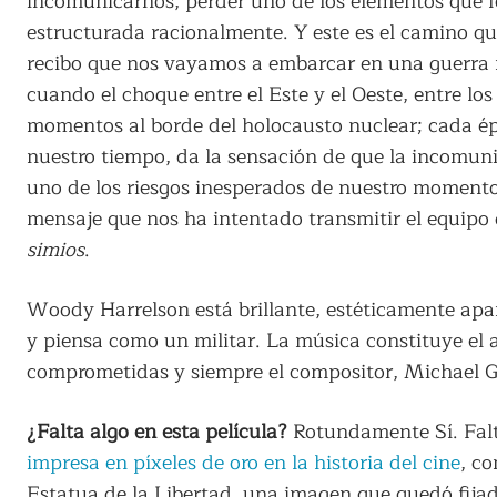
incomunicarnos, perder uno de los elementos que 
estructurada racionalmente. Y este es el camino que
recibo que nos vayamos a embarcar en una guerra 
cuando el choque entre el Este y el Oeste, entre l
momentos al borde del holocausto nuclear; cada épo
nuestro tiempo, da la sensación de que la incomunic
uno de los riesgos inesperados de nuestro momento h
mensaje que nos ha intentado transmitir el equipo
simios
.
Woody Harrelson está brillante, estéticamente apa
y piensa como un militar. La música constituye e
comprometidas y siempre el compositor, Michael Gi
¿Falta algo en esta película?
Rotundamente Sí. Falta
impresa en píxeles de oro en la historia del cine
, c
Estatua de la Libertad, una imagen que quedó fijad