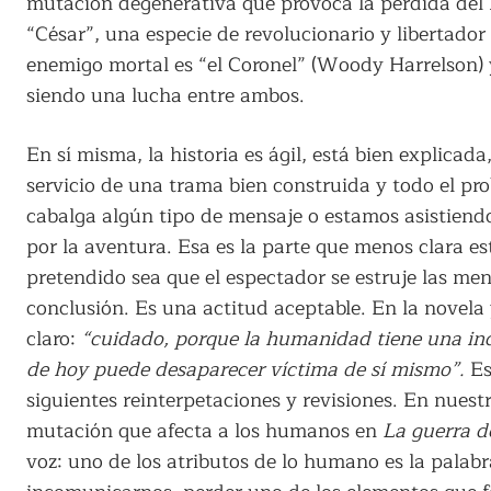
mutación degenerativa que provoca la pérdida del h
“César”, una especie de revolucionario y libertado
enemigo mortal es “el Coronel” (Woody Harrelson) y 
siendo una lucha entre ambos.
En sí misma, la historia es ágil, está bien explicada,
servicio de una trama bien construida y todo el pro
cabalga algún tipo de mensaje o estamos asistien
por la aventura. Esa es la parte que menos clara es
pretendido sea que el espectador se estruje las me
conclusión. Es una actitud aceptable. En la novela 
claro:
“cuidado, porque la humanidad tiene una incr
de hoy puede desaparecer víctima de sí mismo”.
Es
siguientes reinterpetaciones y revisiones. En nuestr
mutación que afecta a los humanos en
La guerra de
voz: uno de los atributos de lo humano es la palabr