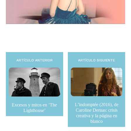
ARTÍCULO ANTERIOR
ARTÍCULO SIGUIENTE
L’indomptée (2016), de
Excesos y mitos en ‘The
Caroline Deruas: crisis
Lighthouse’
creativa y la página en
blanco