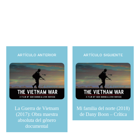
ARTÍCULO ANTERIOR
ARTÍCULO SIGUIENTE
La Guerra de Vietnam
Mi familia del norte (2018)
(2017): Obra maestra
de Dany Boon – Crítica
absoluta del género
documental