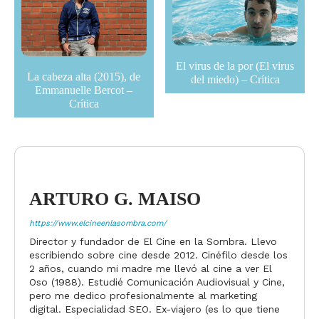
El virus de la por (El virus
La cabeza alta (2015), de
del miedo) – Crítica
Emmanuelle Bercot –
Crítica
ARTURO G. MAISO
https://www.elcineenlasombra.com/
Director y fundador de El Cine en la Sombra. Llevo
escribiendo sobre cine desde 2012. Cinéfilo desde los
2 años, cuando mi madre me llevó al cine a ver El
Oso (1988). Estudié Comunicación Audiovisual y Cine,
pero me dedico profesionalmente al marketing
digital. Especialidad SEO. Ex-viajero (es lo que tiene