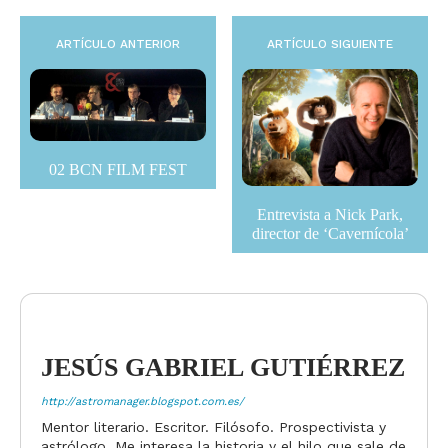
ARTÍCULO ANTERIOR
ARTÍCULO SIGUIENTE
02 BCN FILM FEST
Entrevista a Nick Park,
director de ‘Cavernícola’
JESÚS GABRIEL GUTIÉRREZ
http://astromanager.blogspot.com.es/
Mentor literario. Escritor. Filósofo. Prospectivista y
astrólogo. Me interesa la historia y el hilo que sale de