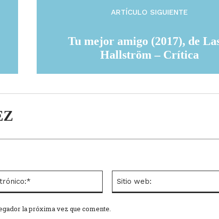
ARTÍCULO SIGUIENTE
Tu mejor amigo (2017), de La
Hallström – Crítica
EZ
Correo
electrónico:*
vegador la próxima vez que comente.