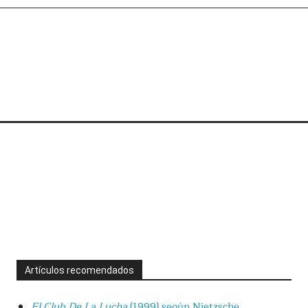
Artículos recomendados
El Club De La Lucha
(1999) según Nietzsche