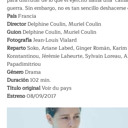
para disfrutar de lo que el ejército llama una ‘cám
guerra. Sin embargo, no es tan sencillo deshacerse 
País
Francia
Director
Delphine Coulin, Muriel Coulin
Guion
Delphine Coulin, Muriel Coulin
Fotografía
Jean-Louis Vialard
Reparto
Soko, Ariane Labed, Ginger Romàn, Karim
Konstantinou, Jérémie Laheurte, Sylvain Loreau, A
Papadimitriou
Género
Drama
Duración
102 min.
Título original
Voir du pays
Estreno
08/09/2017