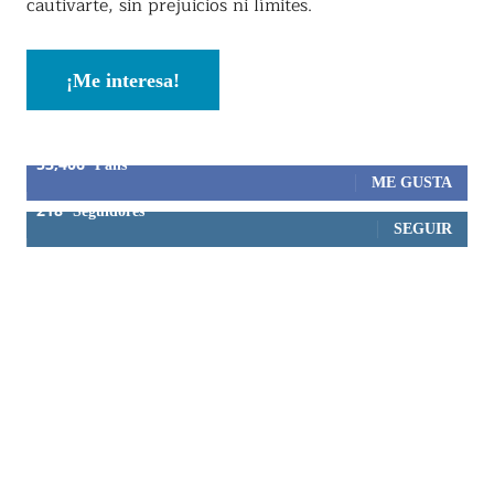
cautivarte, sin prejuicios ni límites.
¡Me interesa!
53,406
Fans
ME GUSTA
218
Seguidores
SEGUIR