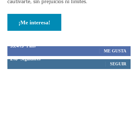
cautivarte, sin prejuicios ni límites.
¡Me interesa!
53,413
Fans
ME GUSTA
218
Seguidores
SEGUIR