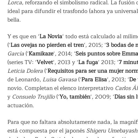
Lorca
, reforzando el simbolismo radical. La fusión
ideal para difundir el trasfondo (ahora ya universal
bella.
Y es que en ‘
La Novia
‘ todo está calculado al milím
(‘
Las ovejas no pierden el tren
‘, 2015; ‘
3 bodas de 
García
(‘
Kamikaze
‘, 2014; ‘
Seis puntos sobre Emm
(series TV: ‘
Velvet
‘, 2013 y ‘
La fuga
‘ 2013; ‘
7 minu
Leticia Dolera
(‘
Requisitos para ser una mujer norm
de Leonardo,
Luisa Gavasa
(‘
Para Elisa
‘, 2013; ‘
De 
novio. Completan el elenco interpretativo
Carlos Á
y
Consuelo Trujillo
(‘
Yo, también
‘, 2009; ‘
Días sin 
actuación.
Para que no faltara absolutamente nada, la magní
está compuesta por el japonés
Shigeru Umebayash