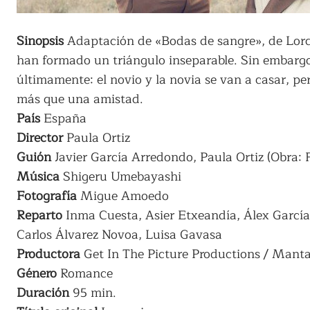
Sinopsis
Adaptación de «Bodas de sangre», de Lorca
han formado un triángulo inseparable. Sin embarg
últimamente: el novio y la novia se van a casar, pe
más que una amistad.
País
España
Director
Paula Ortiz
Guión
Javier García Arredondo, Paula Ortiz (Obra: 
Música
Shigeru Umebayashi
Fotografía
Migue Amoedo
Reparto
Inma Cuesta, Asier Etxeandía, Álex García,
Carlos Álvarez Novoa, Luisa Gavasa
Productora
Get In The Picture Productions / Manta
Género
Romance
Duración
95 min.