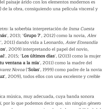
 del paisaje árido con los elementos modernos es
) de la obra, consiguiendo una película visceral y
etro: la soberbia interpretación de
Inma Cuesta
más
‘, 2013; ‘
Grupo 7
‘, 2012) como la novia,
Alex
a
‘, 2011) dando vida a Leonardo,
Asier Etxeandía
tos
‘, 2009) interpretando el papel del novio,
al
‘, 2015; ‘
Los últimos días
‘, (2013) como la mujer
tu ventana a la mía
‘, 2011) como la madre del
lvarez Novoa
(‘
Solas
‘, 1999) como padre de la novia
luz
‘, 2009), todos ellos con una excelente y creíble
fica música, muy adecuada, cuya banda sonora
i
, por lo que podemos decir que, sin ningún género