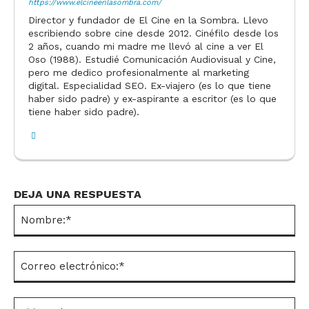
https://www.elcineenlasombra.com/
Director y fundador de El Cine en la Sombra. Llevo
escribiendo sobre cine desde 2012. Cinéfilo desde los
2 años, cuando mi madre me llevó al cine a ver El
Oso (1988). Estudié Comunicación Audiovisual y Cine,
pero me dedico profesionalmente al marketing
digital. Especialidad SEO. Ex-viajero (es lo que tiene
haber sido padre) y ex-aspirante a escritor (es lo que
tiene haber sido padre).
DEJA UNA RESPUESTA
No
Co
el
Si