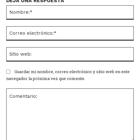
DEJA UNA RESPUESTA
No
Co
el
Si
we
Guardar mi nombre, correo electrónico y sitio web en este
navegador la próxima vez que comente.