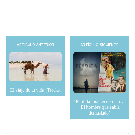
ARTÍCULO ANTERIOR
ARTÍCULO SIGUIENTE
El viaje de tu vida (Tracks)
‘Perdida’ nos recuerda a…
‘El hombre que sabía
demasiado’