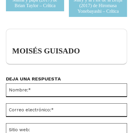
Brian Taylor – Crítica
(2017) de Hiromasa
Yonebayashi – Crítica
MOISÉS GUISADO
DEJA UNA RESPUESTA
No
Co
el
Si
we