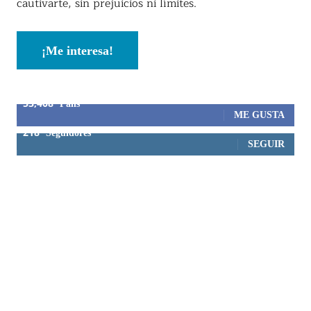
cautivarte, sin prejuicios ni límites.
¡Me interesa!
53,408
Fans
ME GUSTA
218
Seguidores
SEGUIR