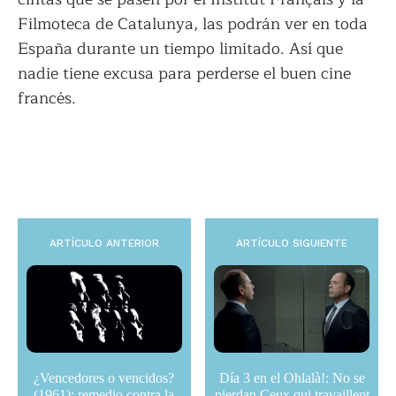
Filmoteca de Catalunya, las podrán ver en toda
España durante un tiempo limitado. Así que
nadie tiene excusa para perderse el buen cine
francés.
ARTÍCULO ANTERIOR
ARTÍCULO SIGUIENTE
¿Vencedores o vencidos?
Día 3 en el Ohlalà!: No se
(1961): remedio contra la
pierdan Ceux qui travaillent