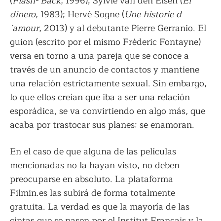
(
Flash- Back
, 1996); Sylvie van den Elsen (
El
dinero
, 1983); Hervé Sogne (
Une historie d
´amour
, 2013) y al debutante Pierre Gerranio. El
guion (escrito por el mismo Fréderic Fontayne)
versa en torno a una pareja que se conoce a
través de un anuncio de contactos y mantiene
una relación estrictamente sexual. Sin embargo,
lo que ellos creían que iba a ser una relación
esporádica, se va convirtiendo en algo más, que
acaba por trastocar sus planes: se enamoran.
En el caso de que alguna de las películas
mencionadas no la hayan visto, no deben
preocuparse en absoluto. La plataforma
Filmin.es las subirá de forma totalmente
gratuita. La verdad es que la mayoría de las
cintas que se pasen por el Institut Français y la