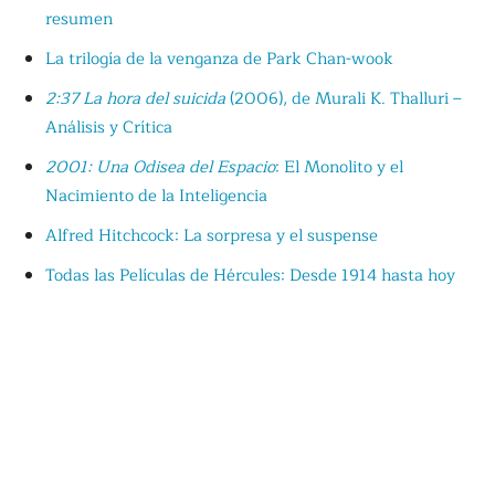
resumen
La trilogía de la venganza de Park Chan-wook
2:37 La hora del suicida
(2006), de Murali K. Thalluri –
Análisis y Crítica
2001: Una Odisea del Espacio
: El Monolito y el
Nacimiento de la Inteligencia
Alfred Hitchcock: La sorpresa y el suspense
Todas las Películas de Hércules: Desde 1914 hasta hoy
Crítica de
The Prodigy
(2019), de Nicholas McCarthy
Análisis del Final y Crítica de
Desaparecida
(
Spoorloos
,
1988)
El espejo de los otros
(2015), de Marcos Carnevale -
Crítica y Explicación
Thelma (2017): Terrorífico estudio sobre las relaciones