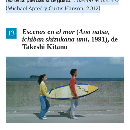
No te la pierdas si te gustó
:
Chasing Mavericks
(Michael Apted y Curtis Hanson, 2012)
13
Escenas en el mar
(
Ano natsu,
ichiban shizukana umi
, 1991), de
Takeshi Kitano